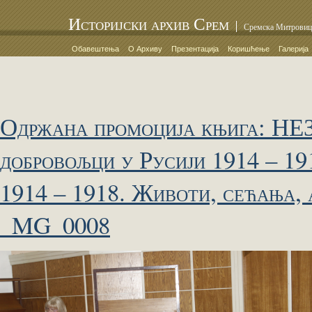
Историјски архив Срем
Сремска Митровиц
Обавештења
О Архиву
Презентација
Коришћење
Галерија
Одржана промоција књига:
добровољци у Русији 1914 
1914 – 1918. Животи, сећања,
_MG_0008