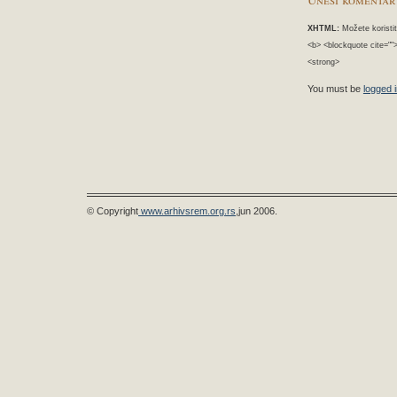
XHTML:
Možete koristiti
<b> <blockquote cite=""
<strong>
You must be
logged 
© Copyright
www.arhivsrem.org.rs
,jun 2006.