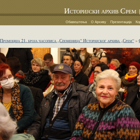
Историјски архив Срем
Обавештења
О Архиву
Презентација
Ко
Промоција 21. броја часописа „Споменица“ Историјског архива „Срем“
»