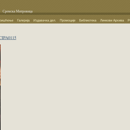
Сремска Митровица
ришћење
Галерија
Издавачка дел.
Промоције
Библиотека
Линкови Архива
Р
CIPA0115