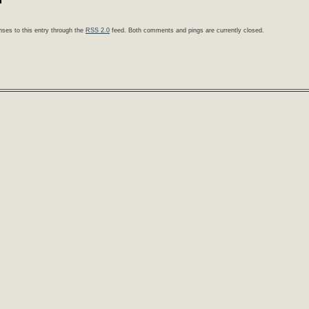
nses to this entry through the
RSS 2.0
feed. Both comments and pings are currently closed.