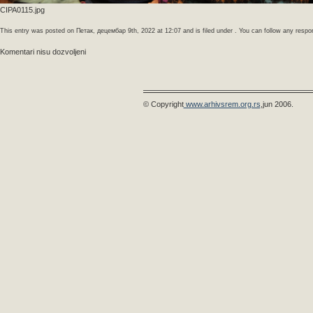
CIPA0115.jpg
This entry was posted on Петак, децембар 9th, 2022 at 12:07 and is filed under . You can follow any respo
Komentari nisu dozvoljeni
© Copyright
www.arhivsrem.org.rs
,jun 2006.