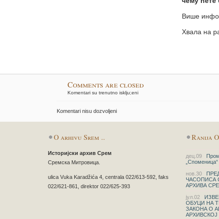
чему ћете
Више инфор
Хвала на р
Comments are closed
Komentari su trenutno isklju;eni
Komentari nisu dozvoljeni
O arhivu Srem ..
Ranija O
Историјски архив Срем
дец.09
Промо
„Споменица“ 
Сремска Митровица.
нов.30
ПРЕД
ulica Vuka Karadžića 4, centrala 022/613-592, faks
ЧАСОПИСА 
АРХИВА СР
022/621-861, direktor 022/625-393
јул.02
ИЗВЕ
ОБУЦИ НА 
ЗАКОНА О А
АРХИВСКОЈ