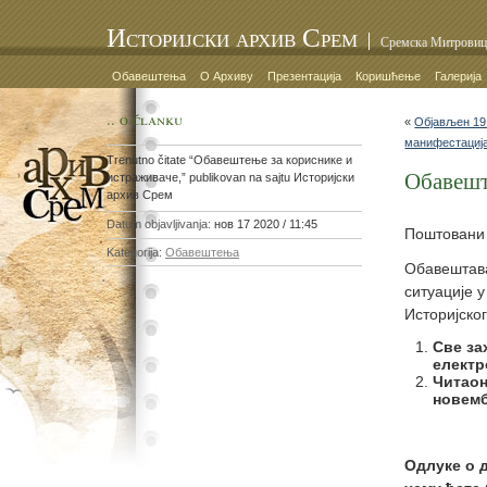
Историјски архив Срем
Сремска Митровиц
Обавештења
О Архиву
Презентација
Коришћење
Галерија
.. o članku
«
Објављен 19
манифестациј
Trenutno čitate “Обавештење за кориснике и
Обавешт
истраживаче,” publikovan na sajtu Историјски
архив Срем
Datum objavljivanja:
нов 17 2020 / 11:45
Поштовани 
Kategorija:
Обавештења
Обавештава
ситуације 
Историјско
Све за
електр
Читаон
новемб
Одлуке о 