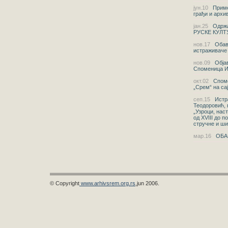
јун.10
Приме
грађи и архи
јан.25
Одржа
РУСКЕ КУЛТ
нов.17
Обав
истраживаче
нов.09
Објав
Споменица И
окт.02
Споме
„Срем“ на са
сеп.15
Истр
Теодоровић, 
„Узроци, нас
од XVIII до 
стручне и ши
мар.16
OБА
© Copyright
www.arhivsrem.org.rs
,jun 2006.